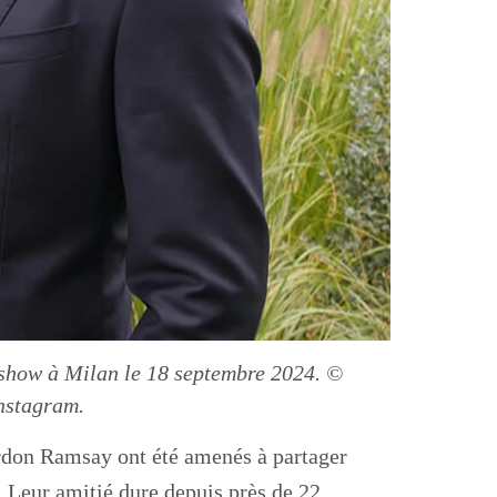
show à Milan le 18 septembre 2024. ©
nstagram.
don Ramsay ont été amenés à partager
. Leur amitié dure depuis près de 22