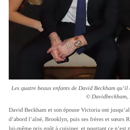
Les quatre beaux enfants de David Beckham qu’il 
© Davidbeckham, 
David Beckham et son épouse Victoria ont jusqu’alo
d’abord l’aîné, Brooklyn, puis ses frères et sœurs R
lui-même pris goût à cuisiner, et pourtant ce n’est